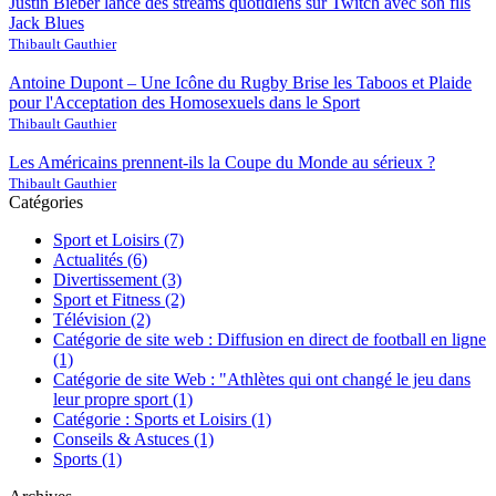
Justin Bieber lance des streams quotidiens sur Twitch avec son fils
Jack Blues
Thibault Gauthier
Antoine Dupont – Une Icône du Rugby Brise les Taboos et Plaide
pour l'Acceptation des Homosexuels dans le Sport
Thibault Gauthier
Les Américains prennent-ils la Coupe du Monde au sérieux ?
Thibault Gauthier
Catégories
Sport et Loisirs
(7)
Actualités
(6)
Divertissement
(3)
Sport et Fitness
(2)
Télévision
(2)
Catégorie de site web : Diffusion en direct de football en ligne
(1)
Catégorie de site Web : "Athlètes qui ont changé le jeu dans
leur propre sport
(1)
Catégorie : Sports et Loisirs
(1)
Conseils & Astuces
(1)
Sports
(1)