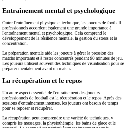
Entraînement mental et psychologique
Outre l'entraînement physique et technique, les joueurs de football
professionnels accordent également une grande importance à
l'entraînement mental et psychologique. Cela comprend le
développement de la résilience mentale, la gestion du stress et la
concentration.
La préparation mentale aide les joueurs à gérer la pression des
matchs importants et à rester concentrés pendant 90 minutes de jeu.
Les joueurs utilisent souvent des techniques de visualisation pour se
préparer mentalement avant un match.
La récupération et le repos
Un autre aspect essentiel de l'entraînement des joueurs
professionnels de football est la récupération et le repos. Après des
sessions d'entraînement intenses, les joueurs ont besoin de temps
pour se reposer et récupérer.
La récupération peut comprendre une variété de techniques, y
compris les massages, la physiothérapie, les bains de glace et le