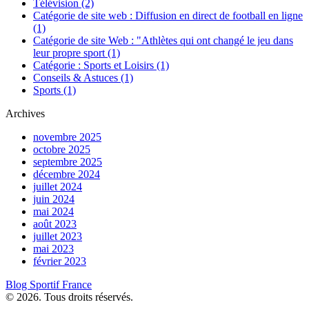
Télévision
(2)
Catégorie de site web : Diffusion en direct de football en ligne
(1)
Catégorie de site Web : "Athlètes qui ont changé le jeu dans
leur propre sport
(1)
Catégorie : Sports et Loisirs
(1)
Conseils & Astuces
(1)
Sports
(1)
Archives
novembre 2025
octobre 2025
septembre 2025
décembre 2024
juillet 2024
juin 2024
mai 2024
août 2023
juillet 2023
mai 2023
février 2023
Blog Sportif France
© 2026. Tous droits réservés.