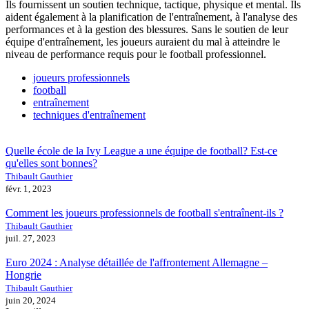
Ils fournissent un soutien technique, tactique, physique et mental. Ils
aident également à la planification de l'entraînement, à l'analyse des
performances et à la gestion des blessures. Sans le soutien de leur
équipe d'entraînement, les joueurs auraient du mal à atteindre le
niveau de performance requis pour le football professionnel.
joueurs professionnels
football
entraînement
techniques d'entraînement
Quelle école de la Ivy League a une équipe de football? Est-ce
qu'elles sont bonnes?
Thibault Gauthier
févr. 1, 2023
Comment les joueurs professionnels de football s'entraînent-ils ?
Thibault Gauthier
juil. 27, 2023
Euro 2024 : Analyse détaillée de l'affrontement Allemagne –
Hongrie
Thibault Gauthier
juin 20, 2024