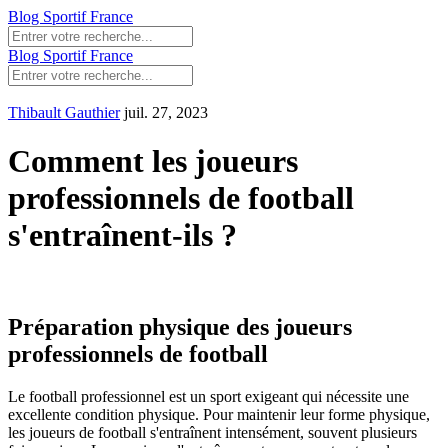
Blog Sportif France
Blog Sportif France
Thibault Gauthier
juil. 27, 2023
Comment les joueurs
professionnels de football
s'entraînent-ils ?
Préparation physique des joueurs
professionnels de football
Le football professionnel est un sport exigeant qui nécessite une
excellente condition physique. Pour maintenir leur forme physique,
les joueurs de football s'entraînent intensément, souvent plusieurs