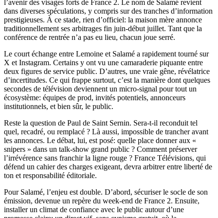
l’avenir des visages forts de France 2. Le nom de Salamé revient
dans diverses spéculations, y compris sur des tranches d’information
prestigieuses. À ce stade, rien d’officiel: la maison mère annonce
traditionnellement ses arbitrages fin juin-début juillet. Tant que la
conférence de rentrée n’a pas eu lieu, chacun joue serré.
Le court échange entre Lemoine et Salamé a rapidement tourné sur
X et Instagram. Certains y ont vu une camaraderie piquante entre
deux figures de service public. D’autres, une vraie gêne, révélatrice
d’incertitudes. Ce qui frappe surtout, c’est la manière dont quelques
secondes de télévision deviennent un micro-signal pour tout un
écosystème: équipes de prod, invités potentiels, annonceurs
institutionnels, et bien sûr, le public.
Reste la question de Paul de Saint Sernin. Sera-t-il reconduit tel
quel, recadré, ou remplacé ? Là aussi, impossible de trancher avant
les annonces. Le débat, lui, est posé: quelle place donner aux «
snipers » dans un talk-show grand public ? Comment préserver
l’irrévérence sans franchir la ligne rouge ? France Télévisions, qui
défend un cahier des charges exigeant, devra arbitrer entre liberté de
ton et responsabilité éditoriale.
Pour Salamé, l’enjeu est double. D’abord, sécuriser le socle de son
émission, devenue un repère du week-end de France 2. Ensuite,
installer un climat de confiance avec le public autour d’une