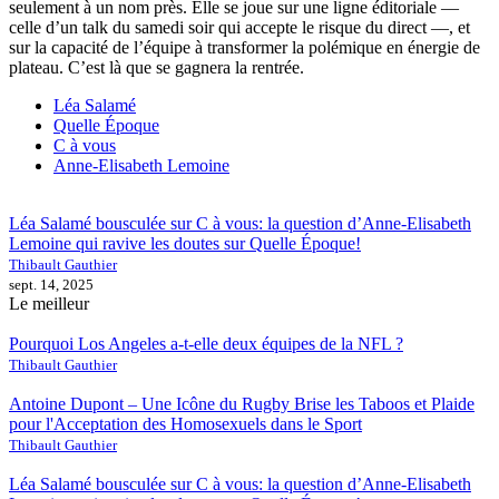
seulement à un nom près. Elle se joue sur une ligne éditoriale —
celle d’un talk du samedi soir qui accepte le risque du direct —, et
sur la capacité de l’équipe à transformer la polémique en énergie de
plateau. C’est là que se gagnera la rentrée.
Léa Salamé
Quelle Époque
C à vous
Anne-Elisabeth Lemoine
Léa Salamé bousculée sur C à vous: la question d’Anne-Elisabeth
Lemoine qui ravive les doutes sur Quelle Époque!
Thibault Gauthier
sept. 14, 2025
Le meilleur
Pourquoi Los Angeles a-t-elle deux équipes de la NFL ?
Thibault Gauthier
Antoine Dupont – Une Icône du Rugby Brise les Taboos et Plaide
pour l'Acceptation des Homosexuels dans le Sport
Thibault Gauthier
Léa Salamé bousculée sur C à vous: la question d’Anne-Elisabeth