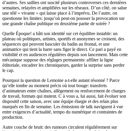
d’autres. Ses saillies ont suscité plusieurs controverses ces dernières
semaines, relayées et amplifiées sur les réseaux. D’un côté, on salue
une télé « vivante » qui laisse place à l’imprévu. De l’autre, on
questionne les limites: jusqu’où peut-on pousser la provocation sur
une grande chaîne publique en deuxième partie de soirée ?
Quelle Époque! a bâti son identité sur cet équilibre instable: un
plateau où politiques, artistes, sportifs et anonymes se croisent, des
séquences qui peuvent basculer du badin au frontal, et une
animatrice qui tient la barre sans figer le direct. Ce pari a payé en
visibilité et en audiences régulières depuis son lancement. Mais cette
mécanique suppose des réglages permanents: affûter la ligne
éditoriale, encadrer les chroniqueurs, garder la surprise sans perdre
le cap.
Pourquoi la question de Lemoine a-t-elle autant résonné ? Parce
qu’elle tombe au moment précis où tout bouge: transferts
d’animateurs entre chaînes, allègement ou renforcement de charges
de travail, formats qui mutent. C à vous a, lui aussi, fait évoluer son
dispositif cette saison, avec une équipe élargie et des relais plus
marqués en fin de semaine. Les émissions de talk naviguent à vue
entre exigences d’actualité, tempo du numérique et contraintes de
production.
Autre couche de bruit: des rumeurs circulent régulièrement sur