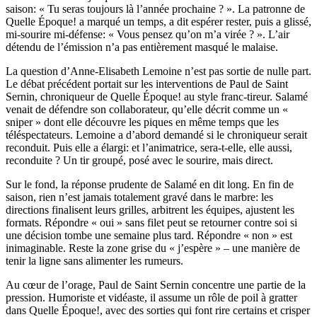
saison: « Tu seras toujours là l’année prochaine ? ». La patronne de
Quelle Époque! a marqué un temps, a dit espérer rester, puis a glissé,
mi-sourire mi-défense: « Vous pensez qu’on m’a virée ? ». L’air
détendu de l’émission n’a pas entièrement masqué le malaise.
La question d’Anne-Elisabeth Lemoine n’est pas sortie de nulle part.
Le débat précédent portait sur les interventions de Paul de Saint
Sernin, chroniqueur de Quelle Époque! au style franc-tireur. Salamé
venait de défendre son collaborateur, qu’elle décrit comme un «
sniper » dont elle découvre les piques en même temps que les
téléspectateurs. Lemoine a d’abord demandé si le chroniqueur serait
reconduit. Puis elle a élargi: et l’animatrice, sera-t-elle, elle aussi,
reconduite ? Un tir groupé, posé avec le sourire, mais direct.
Sur le fond, la réponse prudente de Salamé en dit long. En fin de
saison, rien n’est jamais totalement gravé dans le marbre: les
directions finalisent leurs grilles, arbitrent les équipes, ajustent les
formats. Répondre « oui » sans filet peut se retourner contre soi si
une décision tombe une semaine plus tard. Répondre « non » est
inimaginable. Reste la zone grise du « j’espère » – une manière de
tenir la ligne sans alimenter les rumeurs.
Au cœur de l’orage, Paul de Saint Sernin concentre une partie de la
pression. Humoriste et vidéaste, il assume un rôle de poil à gratter
dans Quelle Époque!, avec des sorties qui font rire certains et crisper